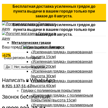
Бесплатная доставка усиленных грядок до
пункта выдачи в вашем городе только при
заказе до 8 августа.
Бесплатная доставка усиленных грядок до
пункта выдачи в вашем городе только при
заказе до 8 августа.
Металлические грядки
Ваш город:
Грядки оцинкованные
Ангарск
«Усиленная грядка» оцинкованная
-62%
(высота 15см)
Ваш регион Ангарск?
«Усиленная грядка» оцинкованная
(высота 20см)
Да
Нет, выбрать другой
«Усиленная грядка» оцинкованная
(высота 30см)
Написать в WhatsApp
«Усиленная грядка» оцинкованная
(высота 40см)
8-921-137-51-67
Грядки с полимерным покрытием
«Усиленная грядка» с полимерным
Звонок бесплатный:
покрытием (высота 15см)
«Усиленная грядка» с полимерным