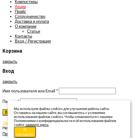
Компостеры
Акции
Прайс
Сотрудничество
Доставка и оплата
О компании
Статьи
Контакты
Вход / Регистрация
Корзина
закрыть
Вход
закрыть
Имя пользователя или Email
*
Пароль
*
Мы используем файлы cookies для улучшения работы сайта.
Войти
Оставаясь на нашем сайте, вы соглашаетесь с условиями
использования файлов cookies. Чтобы ознакомиться с нашими
Положениями о конфиденциальности и об использовании файлов
Забыли пароль?
Запомнить меня
cookie,
нажмите здесь
.
Нет аккаунта?
Создать аккаунт
Я
Прокрутка вверх
согласен